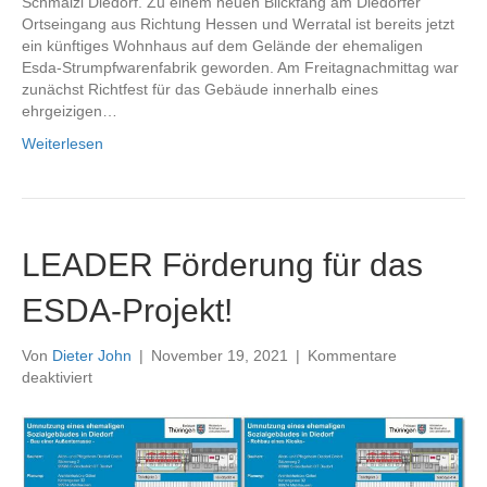
Schmalzl Diedorf. Zu einem neuen Blickfang am Diedorfer
Ortseingang aus Richtung Hessen und Werratal ist bereits jetzt
ein künftiges Wohnhaus auf dem Gelände der ehemaligen
Esda-Strumpfwarenfabrik geworden. Am Freitagnachmittag war
zunächst Richtfest für das Gebäude innerhalb eines
ehrgeizigen…
Weiterlesen
LEADER Förderung für das
ESDA-Projekt!
Von
Dieter John
|
November 19, 2021
|
Kommentare
für
deaktiviert
LEADER
Förderung
für
das
ESDA-