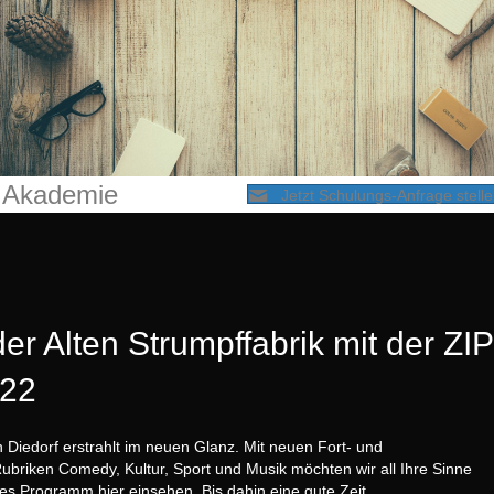
P Akademie
Jetzt Schulungs-Anfrage stelle
„Die ZIPP Akademie bietet Ihnen eine Vielzahl von Fort- und
r Alten Strumpffabrik mit der ZI
Weiterbildungen im Bereich der Pflege an. Verschiedene
Themenkategorien decken den Bedarf von Pflegekräften bis hin
022
zur Geschäftsführung.“
Schullungs-Anfrage
in Diedorf erstrahlt im neuen Glanz. Mit neuen Fort- und
Rubriken Comedy, Kultur, Sport und Musik möchten wir all Ihre Sinne
s Programm hier einsehen. Bis dahin eine gute Zeit.