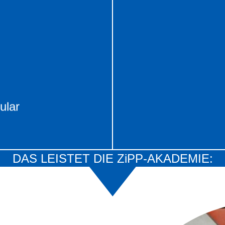
rmular
A
 Weiterbildungs-Angeboten,
Über die nachfolgende Te
b der Seminarbeschreibung
.
Büro
ular
DAS LEISTET DIE ZiPP-AKADEMIE: