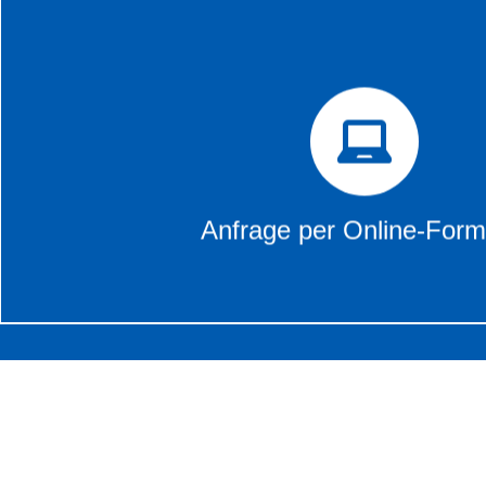
Anfrage per Online-Fo
Über die nachfolgende Schaltfläche gelangen Sie zu unseren
welche Sie bei Interesse über das Online-Formular innerhal
anfragen können.
Anfrage per Online-Form
zum Angebot