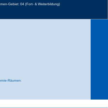
men-Gebiet: 04 (Fort- & Weiterbildung)
en:
n Räumen unserer ZiPP-Akademie stattfinden.
ment herunterzuladen.
ademie-Räumen: