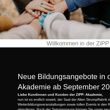
Willkommen in der ZiP
Neue Bildungsangebote in de
Akademie ab September 2
ZIPP Akademie
Liebe Kundinnen und Kunden der ZIPP- Akademie,
nun ist es endlich soweit, der Saal der Alten Strumpffabrik 
Weiterbildungsveranstaltungen sowie tollen Events in den 
stimulieren. Nach der Sommerpause können Sie unser neue