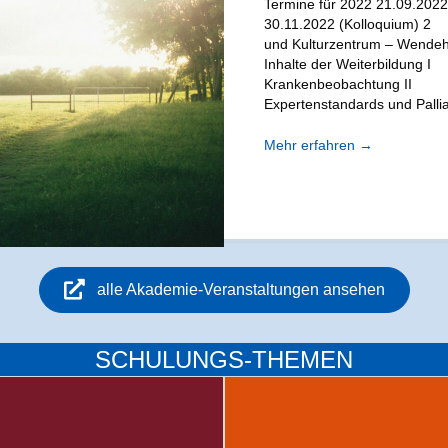
Termine für 2022 21.09.202
30.11.2022 (Kolloquium) 2 V
und Kulturzentrum – Wende
Inhalte der Weiterbildun
Krankenbeobachtung II 
Expertenstandards und Palli
Mehr erfahren
→
alle Akademie-Veranstaltungen ansehen
SCHULUNGS-THEMEN