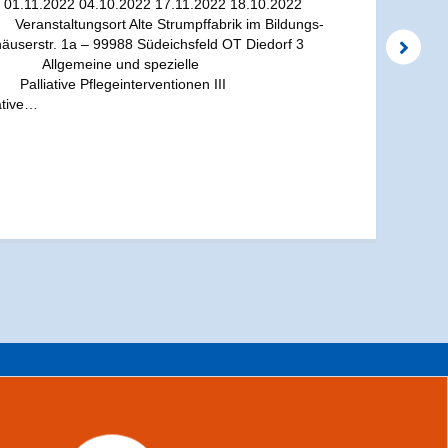
2 01.11.2022 04.10.2022 17.11.2022 18.10.2022
eranstaltungsort Alte Strumpffabrik im Bildungs-
häuserstr. 1a – 99988 Südeichsfeld OT Diedorf 3
g I Allgemeine und spezielle
Palliative Pflegeinterventionen III
ative…