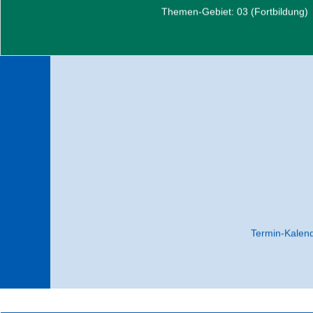
Themen-Gebiet: 03 (Fortbildung)
zum Angebot
Ve
Nachfolgend finden Sie eine Auflistung all
Unter der Liste habe
Termin-Kalend