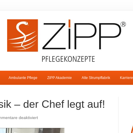
Ambulante Pflege
ZiPP Akademie
Alte Strumpffabrik
Karriere
 – der Chef legt auf!
für
mentare deaktiviert
Grammophon
Musik