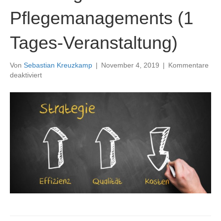
Pflegemanagements (1
Tages-Veranstaltung)
Von
Sebastian Kreuzkamp
|
November 4, 2019
|
Kommentare
für
deaktiviert
03-
06:
Rechtliche
Grundlagen
des
Pflegemanagements
(1
Tages-
Veranstaltung)