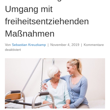
Umgang mit
freiheitsentziehenden
Maßnahmen
Von
Sebastian Kreuzkamp
|
November 4, 2019
|
Kommentare
für
deaktiviert
02-
22:
Verantwortungsvoller
Umgang
mit
freiheitsentziehenden
Maßnahmen