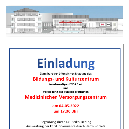
Einladun
zum
Start
der
öffentlic
Nutzung
des
Bildungs
und
Kulturze
im
ehemali
ESDA
Saal
und
Vorstell
des
kürzlich
eröffnet
Medizini
Versorg
am
04.05.2