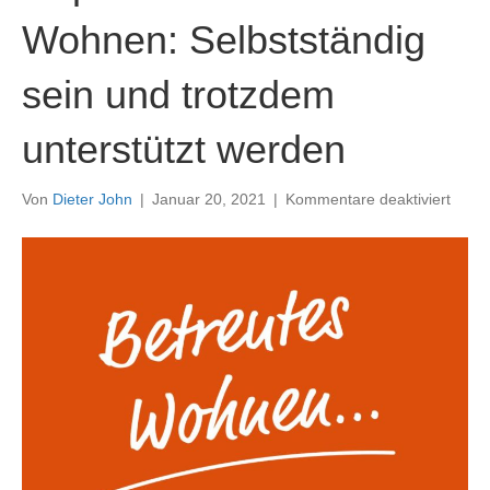
Wohnen: Selbstständig
sein und trotzdem
unterstützt werden
für
Von
Dieter John
|
Januar 20, 2021
|
Kommentare deaktiviert
Unse
Ange
für
Sie
in
Hüpst
–
Betre
Wohn
Selbs
sein
und
trotz