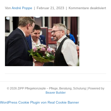
für
Von
André Poppe
|
Februar 21, 2023
|
Kommentare deaktiviert
23
© 2026 ZiPP Pflegekonzepte – Pflege, Beratung, Schulung
|
Powered by
Beaver Builder
WordPress Cookie Plugin von Real Cookie Banner