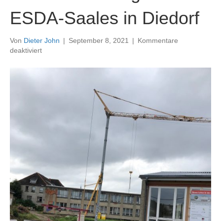
ESDA-Saales in Diedorf
Von
Dieter John
|
September 8, 2021
|
Kommentare
für
deaktiviert
Einladung
zur
feierlichen
Wiedereröffnung
des
ESDA-
Saales
in
Diedorf