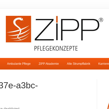
Ambulante Pflege
ZiPP Akademie
Alte Strumpffabrik
Karriere
37e-a3bc-
für
 deaktiviert