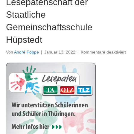
Lesepatenschaft der
Staatliche
Gemeinschaftsschule
Hüpstedt
für
Von
André Poppe
|
Januar 13, 2022
|
Kommentare deaktiviert
Lese
der
Staa
Gem
Hüp