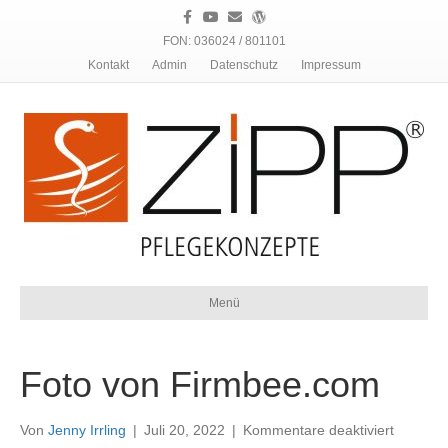
F
Y
E
W
a
o
m
o
c
u
a
r
FON: 036024 / 801101
e
t
i
d
Kontakt
Admin
Datenschutz
Impressum
b
u
l
p
o
b
r
o
e
e
k
s
s
Menü
Foto von Firmbee.com
für
Von
Jenny Irrling
|
Juli 20, 2022
|
Kommentare deaktiviert