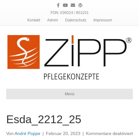
F
Y
E
W
a
o
m
o
c
u
a
r
FON: 036024 / 801101
e
t
i
d
Kontakt
Admin
Datenschutz
Impressum
b
u
l
p
o
b
r
o
e
e
k
s
s
Menü
Esda_2212_25
für
Von
André Poppe
|
Februar 20, 2023
|
Kommentare deaktiviert